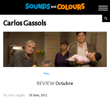
Carlos Gassols
Peru
REVIEW
Octubre
By
Jack Langley
28 June, 2012